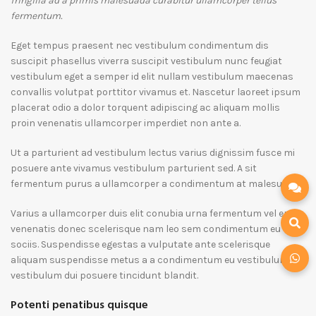
fringilla ad a primis malesuada curabitur ullamcorper tellus
fermentum.
Eget tempus praesent nec vestibulum condimentum dis
suscipit phasellus viverra suscipit vestibulum nunc feugiat
vestibulum eget a semper id elit nullam vestibulum maecenas
convallis volutpat porttitor vivamus et. Nascetur laoreet ipsum
placerat odio a dolor torquent adipiscing ac aliquam mollis
proin venenatis ullamcorper imperdiet non ante a.
Ut a parturient ad vestibulum lectus varius dignissim fusce mi
posuere ante vivamus vestibulum parturient sed. A sit
fermentum purus a ullamcorper a condimentum at malesuada.
Varius a ullamcorper duis elit conubia urna fermentum vel eros
venenatis donec scelerisque nam leo sem condimentum eu
sociis. Suspendisse egestas a vulputate ante scelerisque
aliquam suspendisse metus a a condimentum eu vestibulum
vestibulum dui posuere tincidunt blandit.
Potenti penatibus quisque