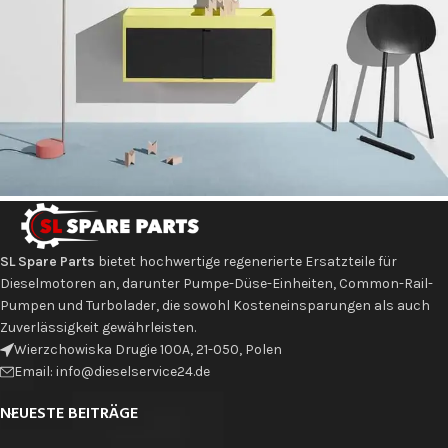
Suspendisse quam at vestibulum
Kitchen
SL Spare Parts
bietet hochwertige regenerierte Ersatzteile für
Dieselmotoren an, darunter Pumpe-Düse-Einheiten, Common-Rail-
Pumpen und Turbolader, die sowohl Kosteneinsparungen als auch
Zuverlässigkeit gewährleisten.
Wierzchowiska Drugie 100A, 21-050, Polen
Email: info@dieselservice24.de
NEUESTE BEITRÄGE