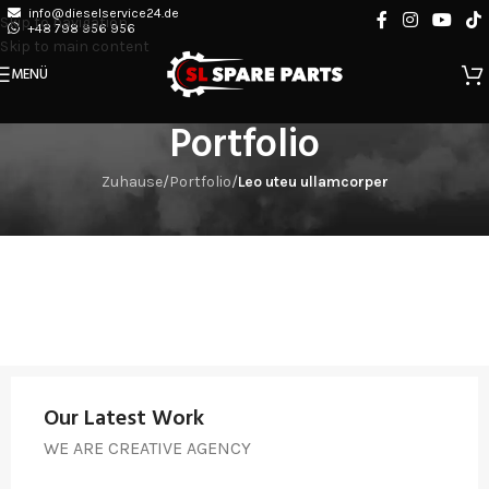
info@dieselservice24.de
Skip to navigation
+48 798 956 956
Skip to main content
MENÜ
Portfolio
Zuhause
/
Portfolio
/
Leo uteu ullamcorper
Our Latest Work
WE ARE CREATIVE AGENCY