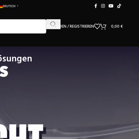
DEUTSCH
▼
ANMELDEN / REGISTRIEREN
0,00
€
Lösungen
ge Kurzstrecken führen zu unvollständiger Verbrennung und sichtbarem
ze Fahrstrecken sorgen dafür, dass viele Fahrzeuge
pritzdüsen, Hochdruckpumpe oder Turbolader
nicht mehr
blem effektiv lösen können – ohne unnötige Kosten.