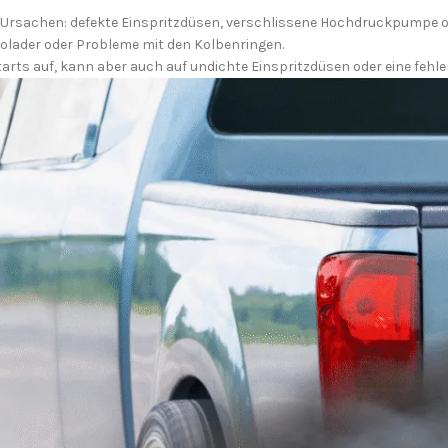
ge Ursachen: defekte Einspritzdüsen, verschlissene Hochdruckpumpe o
bolader oder Probleme mit den Kolbenringen.
tstarts auf, kann aber auch auf undichte Einspritzdüsen oder eine feh