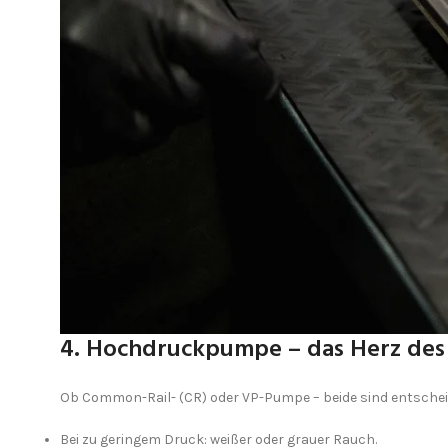
4. Hochdruckpumpe – das Herz des 
Ob Common-Rail- (CR) oder VP-Pumpe – beide sind entscheid
Bei zu geringem Druck: weißer oder grauer Rauch.