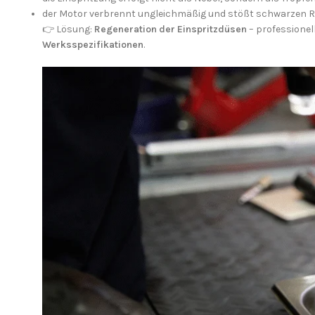
der Motor verbrennt ungleichmäßig und stößt schwarzen R
👉 Lösung:
Regeneration der Einspritzdüsen
– professionel
Werksspezifikationen
.