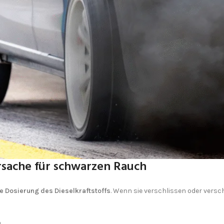
rsache für schwarzen Rauch
e Dosierung des Dieselkraftstoffs
. Wenn sie verschlissen oder versc
,