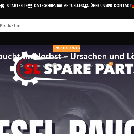
STARTSEITE
KATEGORIEN
AKTUELLES
ÜBER UNS
KONTAKT
UNCATEGORIZED
raucht im Herbst – Ursachen und 
0
Geschrieben von
z.saba
Auf Oktober 2, 2025
Diesel raucht im Herbst
r und Abgasanlage länger kalt bleiben. Kühle, feuchte Luft und häufi
rausforderungen. Kühler werdende Temperaturen, feuchte Luft und kur
eine schwere Motorstörung – oft ist es ein Hinweis darauf, dass
Eins
 stärker raucht, welche Ursachen dahinterstecken und wie Sie das Pro