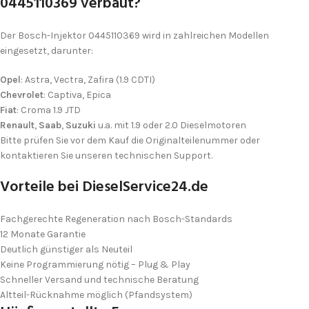
0445110369 verbaut?
Der Bosch-Injektor 0445110369 wird in zahlreichen Modellen
eingesetzt, darunter:
Opel
: Astra, Vectra, Zafira (1.9 CDTI)
Chevrolet
: Captiva, Epica
Fiat
: Croma 1.9 JTD
Renault
,
Saab
,
Suzuki
u.a. mit 1.9 oder 2.0 Dieselmotoren
Bitte prüfen Sie vor dem Kauf die Originalteilenummer oder
kontaktieren Sie unseren technischen Support.
Vorteile bei DieselService24.de
Fachgerechte Regeneration nach Bosch-Standards
12 Monate Garantie
Deutlich günstiger als Neuteil
Keine Programmierung nötig – Plug & Play
Schneller Versand und technische Beratung
Altteil-Rücknahme möglich (Pfandsystem)