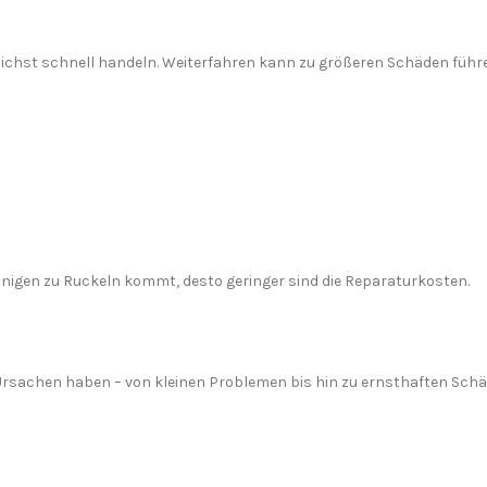
glichst schnell handeln. Weiterfahren kann zu größeren Schäden führ
unigen zu Ruckeln kommt, desto geringer sind die Reparaturkosten.
 Ursachen haben – von kleinen Problemen bis hin zu ernsthaften Schäd
Ich stimme der DSGVO zu