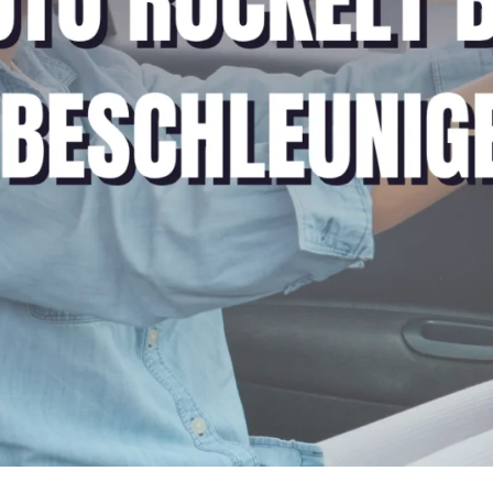
 Beschleunigen
, sind defekte oder verschlissene Injektoren.
 passieren, dass es beim Beschleunigen zu Ruckeln kommt, besonders 
olge: Das
Auto ruckelt beim Beschleunigen
, vor allem bei stärkerem 