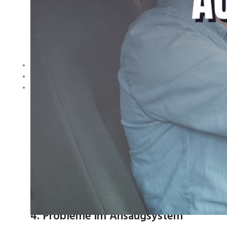
Eine der häufigsten Ursachen, warum ein
Auto ruckelt beim
Typische Anzeichen:
unruhiger Motorlauf
Leistungsverlust
erhöhter Verbrauch
In vielen Fällen hilft eine professionelle Regeneration.
2. Hochdruckpumpe
Wenn die Pumpe nicht den richtigen Druck liefert, kann es
3. Verstopfter Kraftstofffilter
Ein verschmutzter Filter reduziert den Kraftstofffluss. Die F
4. Probleme im Ansaugsystem